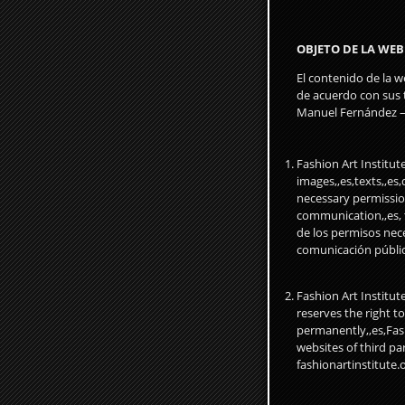
OBJETO DE LA WEB 
El contenido de la w
de acuerdo con sus t
Manuel Fernández – 
Fashion Art Institut
images,,es,texts,,es
necessary permission
communication,,es, 
de los permisos nece
comunicación públic
Fashion Art Institut
reserves the right t
permanently,,es,Fas
websites of third pa
fashionartinstitute.o