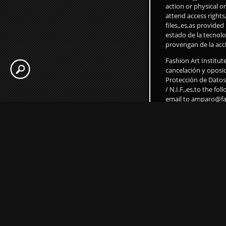
action or physical 
attend access rights
files,,es,as provided
estado de la tecnolo
provengan de la acc
Fashion Art Institut
cancelación y oposic
Protección de Datos 
/ N.I.F,,es,to the f
email to amparo@fas
data of users to thir
Institute by Manuel 
amparo@fashionarti
Fashion Art Institut
consentimiento expr
For any question ab
amparo@fashionartin
Legal,,en,avilo legal
Evolution
|
Latest Ex