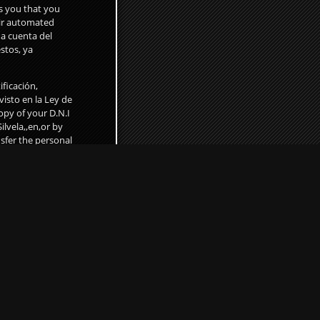
s you that you
heir automated
da cuenta del
stos, ya
ficación,
visto en la Ley de
opy of your D.N.I
ilvela,,en,or by
sfer the personal
: Fashion Art
eros sin el
il
dez,,es,Avilo