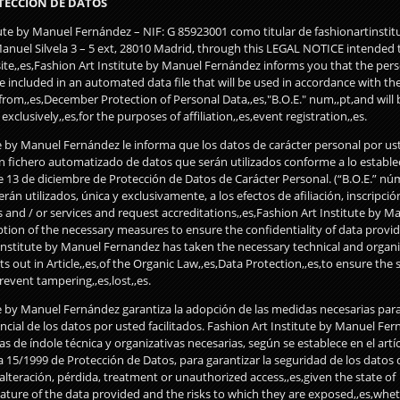
TECCIÓN DE DATOS
tute by Manuel Fernández – NIF: G 85923001 como titular de fashionartinstit
Manuel Silvela 3 – 5 ext, 28010 Madrid, through this LEGAL NOTICE intended 
ite,,es,Fashion Art Institute by Manuel Fernández informs you that the per
e included in an automated data file that will be used in accordance with the
from,,es,December Protection of Personal Data,,es,"B.O.E." num,,pt,and will 
xclusively,,es,for the purposes of affiliation,,es,event registration,,es.
e by Manuel Fernández le informa que los datos de carácter personal por ust
n fichero automatizado de datos que serán utilizados conforme a lo establec
 13 de diciembre de Protección de Datos de Carácter Personal. (“B.O.E.” núm
án utilizados, única y exclusivamente, a los efectos de afiliación, inscripció
and / or services and request accreditations,,es,Fashion Art Institute by 
tion of the necessary measures to ensure the confidentiality of data provi
 Institute by Manuel Fernandez has taken the necessary technical and organi
ts out in Article,,es,of the Organic Law,,es,Data Protection,,es,to ensure the 
event tampering,,es,lost,,es.
te by Manuel Fernández garantiza la adopción de las medidas necesarias para
cial de los datos por usted facilitados. Fashion Art Institute by Manuel Fe
 de índole técnica y organizativas necesarias, según se establece en el artíc
 15/1999 de Protección de Datos, para garantizar la seguridad de los datos 
 alteración, pérdida, treatment or unauthorized access,,es,given the state of
nature of the data provided and the risks to which they are exposed,,es,wh