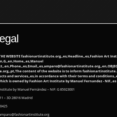
Legal
E WEBSITE fashionartinstitute.org,,es,Headline,,es,Fashion Art Ins
en,G,,en,Home,,es,Manuel
,ext,,en,Phone,,es,Email,,es,amparo@fashionartinstitute.org,,en,OBJ
e.org,,pt,The content of the website is to inform fashionartinstitute
ducts and services,,es,in accordance with their terms and conditions,,
which is owned by Fashion Art Institute by Manuel Fernandez - NIF,,es
 Institute by Manuel Fernández – NIF: G 85923001
211 – 3D 28016 Madrid
70425
 amparo@fashionartinstitute.org