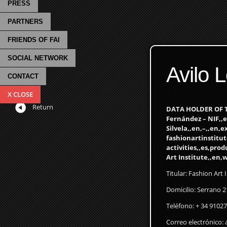
PRESS
PARTNERS
FRIENDS OF FAI
SOCIAL NETWORK
Avilo 
CONTACT
X CLOSE
Return
DATA HOLDER OF TH
Fernández – NIF,,
Silvela,,en,–,,en
fashionartinstitut
activities,,es,pro
Art Institute,,en,
Titular: Fashion Art
Domicilio: Serrano 
Teléfono: + 34 9102
Correo electrónico: