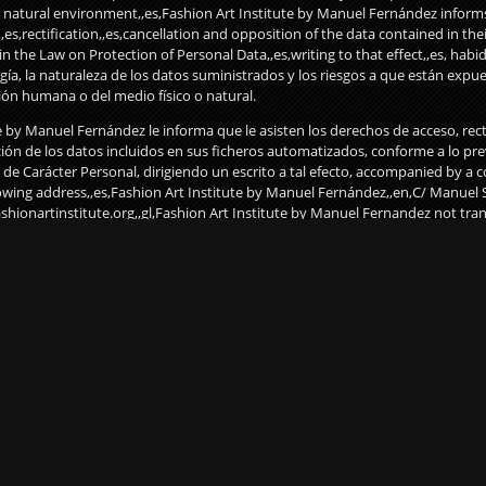
or natural environment,,es,Fashion Art Institute by Manuel Fernández inform
,,es,rectification,,es,cancellation and opposition of the data contained in t
 in the Law on Protection of Personal Data,,es,writing to that effect,,es, habi
gía, la naturaleza de los datos suministrados y los riesgos a que están expue
ión humana o del medio físico o natural.
e by Manuel Fernández le informa que le asisten los derechos de acceso, recti
ión de los datos incluidos en sus ficheros automatizados, conforme a lo pre
de Carácter Personal, dirigiendo un escrito a tal efecto, accompanied by a c
ollowing address,,es,Fashion Art Institute by Manuel Fernández,,en,C/ Manuel S
hionartinstitute.org,,gl,Fashion Art Institute by Manuel Fernandez not tran
d parties without the express consent of the user,,es, a la siguiente dirección
Fernández, C/ Manuel Silvela 3 – 5 ext, 28010 Madrid, o por correo-e a
nstitute.org
e by Manuel Fernández no cederá los datos personales de los usuarios a terc
eso del usuario.
out the user can contact Fashion Art Institute by Manuel Fernández via ema
stitute.org or by mail addressed to Fashion Art Institute by Manuel Fernán
,,en, C/ Manuel Silvela 3 – 5 ext, 28010 Madrid
positions
|
Capsule Expositions
|
Workshops
|
Catalogues
|
Aviso Legal