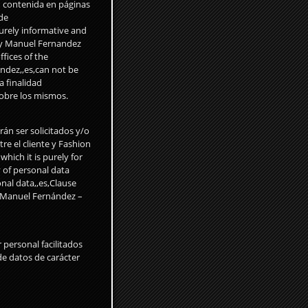
n contenida en páginas
de
 purely informative and
 by Manuel Fernandez
ffices of the
ndez,,es,can not be
a finalidad
obre los mismos.
án ser solicitados y/o
re el cliente y Fashion
hich it is purely for
 of personal data
nal data,,es,Clause
y Manuel Fernández –
 personal facilitados
de datos de carácter