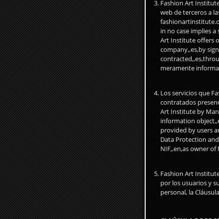
Fashion Art Institu
web de terceros a la
fashionartinstitute.o
in no case implies 
Art Institute offers
company,,es,by sign
contracted,,es,throu
meramente informati
Los servicios que Fa
contratados presenci
Art Institute by Man
information object,,
provided by users an
Data Protection and
NIF,,en,as owner of f
Fashion Art Institut
por los usuarios y s
personal, la Cláusula