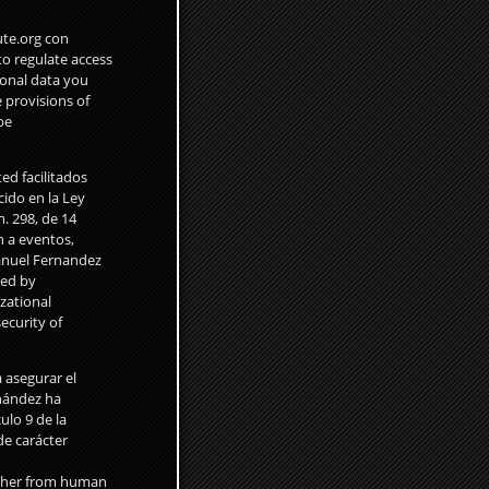
ute.org con
to regulate access
sonal data you
 provisions of
be
ed facilitados
ido en la Ley
. 298, de 14
n a eventos,
Manuel Fernandez
ded by
zational
security of
 asegurar el
rnández ha
ulo 9 de la
de carácter
ether from human