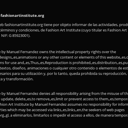
fashionartinstitute.org
eb fashionartinstitute.org tiene por objeto informar de las actividades, produ
érminos y condiciones, de Fashion Art Institute (cuyo titular es Fashion Art 
NIF: G 85923001).
e by Manuel Fernandez owns the intellectual property rights over the
,designs,,es,animations or any other content or elements of this website,,es,
s for use and,,es,Thus,,es,Reproduction is prohibited,,es,distribution,,es,pu
textos, diseños, animaciones o cualquier otro contenido o elementos de est
sarios para su utilización y, por lo tanto, queda prohibida su reproducción, 
a y transformación.
e by Manuel Fernandez denies all responsibility arising from the misuse of t
o update, delete,,es,to remove,,es,limit or prevent access to them,,es,tempora
hion Art Institute by Manuel Fernandez assumes no responsibility for info
rties which may be accessed via links,,es,links,,en,the seekers of web pages
rg,,gl, a eliminarlos, limitarlos o impedir el acceso a ellos, de manera tempora