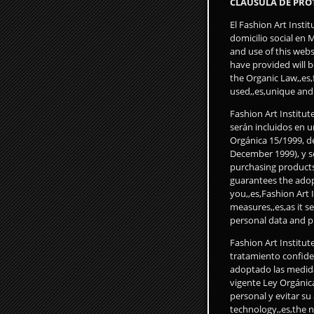
CLAÚSULA DE PRO
El Fashion Art Insti
domicilio social en 
and use of this webs
have provided will b
the Organic Law,,es,
used,,es,unique and e
Fashion Art Institut
serán incluidos en u
Orgánica 15/1999, de
December 1999), y ser
purchasing products 
guarantees the adop
you,,es,Fashion Art
measures,,es,as it se
personal data and pr
Fashion Art Institu
tratamiento confiden
adoptado las medidas
vigente Ley Orgánica
personal y evitar su
technology,,es,the 