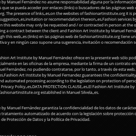
te by Manuel Fernández no asume responsabilidad alguna por la informació
s que se pueda acceder por enlaces (links) o buscadores de las páginas web 
rg. The presence of links,,es,on the websites of fashionartinstitute.org it is
a suggestion,,es,invitation or recommendation thereon,,es,Fashion services
 on this website may only be requested and / or contracted in person at the o
ing a contract between the client and Fashion Art Institute by Manuel Ferná
gh this web,,es (links) en las páginas web de fashionartinstitute.org tiene un
va y en ningún caso supone una sugerencia, invitación o recomendación s
shion Art Institute by Manuel Fernández ofrece en la presente web sólo podr
almente en las oficinas de la empresa, mediante la firma de un contrato ent
uel Fernández, no pudiendo contratarse, por lo tanto, a través de esta web, w
es,Fashion Art Institute by Manuel Fernandez guarantees the confidentiality
d automated processing according to the legislation on protection of perso
 Privacy Policy,,es,DATA PROTECTION CLAUSE,,es,El Fashion Art Institute b
ashionartinstitute.org established in Manuel Silvela,,es.
e by Manuel Fernández garantiza la confidencialidad de los datos de carácter
u tratamiento automatizado de acuerdo con la legislación sobre protección 
 de Protección de Datos y la Política de Privacidad.